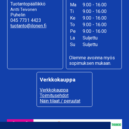
Tuotantopäällikkö
Ma
9.00 - 16.00
Antti Teivonen
Ti
9.00 - 16.00
Puhelin
Ke
9.00 - 16.00
045 7731 4423
To
9.00 - 16.00
tuotanto@ilonen.fi
Pe
9.00 - 16.00
La
Suljettu
Su
Suljettu
Olemme avoinna myös
sopimuksen mukaan.
Verkkokauppa
Verkkokauppa
Toimitusehdot
Näin tilaat / peruutat