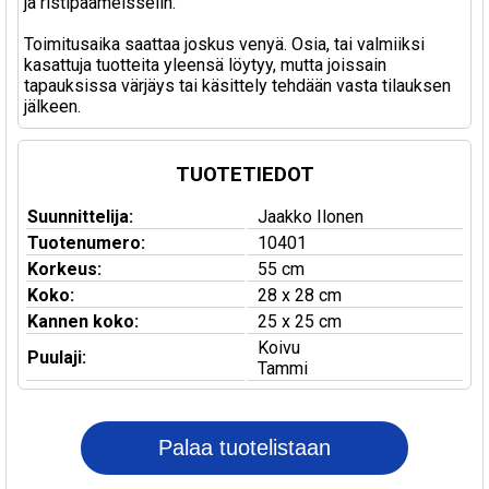
ja ristipäämeisselin.
Toimitusaika saattaa joskus venyä. Osia, tai valmiiksi
kasattuja tuotteita yleensä löytyy, mutta joissain
tapauksissa värjäys tai käsittely tehdään vasta tilauksen
jälkeen.
TUOTETIEDOT
Suunnittelija:
Jaakko Ilonen
Tuotenumero:
10401
Korkeus:
55 cm
Koko:
28 x 28 cm
Kannen koko:
25 x 25 cm
Koivu
Puulaji:
Tammi
Palaa tuotelistaan