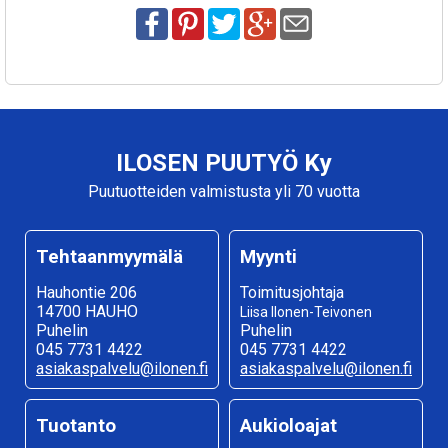
ILOSEN PUUTYÖ Ky
Puutuotteiden valmistusta yli 70 vuotta
Tehtaanmyymälä
Myynti
Hauhontie 206
Toimitusjohtaja
14700 HAUHO
Liisa Ilonen-Teivonen
Puhelin
Puhelin
045 7731 4422
045 7731 4422
asiakaspalvelu@ilonen.fi
asiakaspalvelu@ilonen.fi
Tuotanto
Aukioloajat