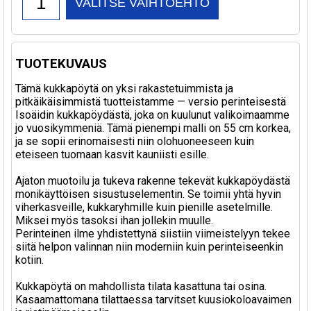
VALITSE VAIHTOEHTO
TUOTEKUVAUS
Tämä kukkapöytä on yksi rakastetuimmista ja
pitkäikäisimmistä tuotteistamme — versio perinteisestä
Isoäidin kukkapöydästä, joka on kuulunut valikoimaamme
jo vuosikymmeniä. Tämä pienempi malli on 55 cm korkea,
ja se sopii erinomaisesti niin olohuoneeseen kuin
eteiseen tuomaan kasvit kauniisti esille.
Ajaton muotoilu ja tukeva rakenne tekevät kukkapöydästä
monikäyttöisen sisustuselementin. Se toimii yhtä hyvin
viherkasveille, kukkaryhmille kuin pienille asetelmille.
Miksei myös tasoksi ihan jollekin muulle.
Perinteinen ilme yhdistettynä siistiin viimeistelyyn tekee
siitä helpon valinnan niin moderniin kuin perinteiseenkin
kotiin.
Kukkapöytä on mahdollista tilata kasattuna tai osina.
Kasaamattomana tilattaessa tarvitset kuusiokoloavaimen