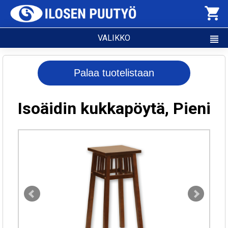
shopping_cart
VALIKKO
view_headline
Palaa tuotelistaan
Isoäidin kukkapöytä, Pieni