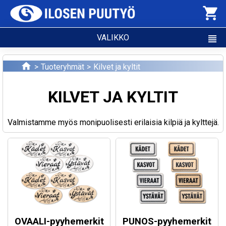
shopping_cart
VALIKKO
view_headline
home
Tuoteryhmät
Kilvet ja kyltit
KILVET JA KYLTIT
Valmistamme myös monipuolisesti erilaisia kilpiä ja kylttejä.
OVAALI-pyyhemerkit
PUNOS-pyyhemerkit