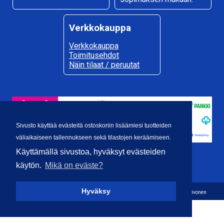
Verkkokauppa
Verkkokauppa
Toimitusehdot
Näin tilaat / peruutat
Sivusto käyttää evästeitä ostoskoriin lisäämiesi tuotteiden
väliaikaiseen tallennukseen sekä tilastojen keräämiseen.
Käyttämällä sivustoa, hyväksyt evästeiden
käytön.
Mikä on eväste?
Hyväksy
Copyright © 2026 Ilosen Puutyö Ky - Sivusuunnittelu, grafiikka ja toteutus Janne Teivonen