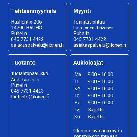
Tehtaanmyymälä
Myynti
Hauhontie 206
Toimitusjohtaja
14700 HAUHO
Liisa Ilonen-Teivonen
Puhelin
Puhelin
045 7731 4422
045 7731 4422
asiakaspalvelu@ilonen.fi
asiakaspalvelu@ilonen.fi
Tuotanto
Aukioloajat
Tuotantopäällikkö
Ma
9.00 - 16.00
Antti Teivonen
Ti
9.00 - 16.00
Puhelin
Ke
9.00 - 16.00
045 7731 4423
To
9.00 - 16.00
tuotanto@ilonen.fi
Pe
9.00 - 16.00
La
Suljettu
Su
Suljettu
Olemme avoinna myös
sopimuksen mukaan.